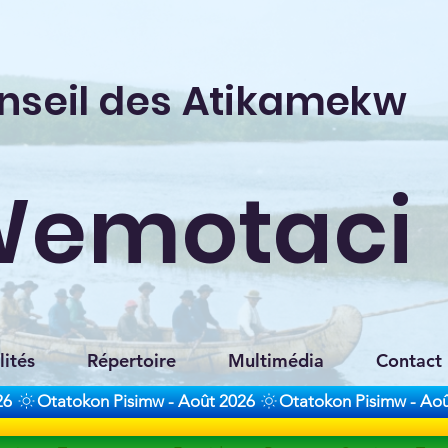
nseil des Atikamekw
Wemotaci
lités
Répertoire
Multimédia
Contact