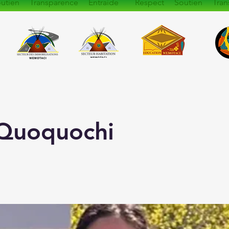
utien Transparence Entraide Respect Soutien Tran
 Quoquochi