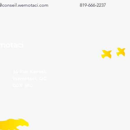
@conseil.wemotaci.com
819-666-2237
motaci
36 Rue Kenosi,
Wemotaci, QC
G0X 3R0