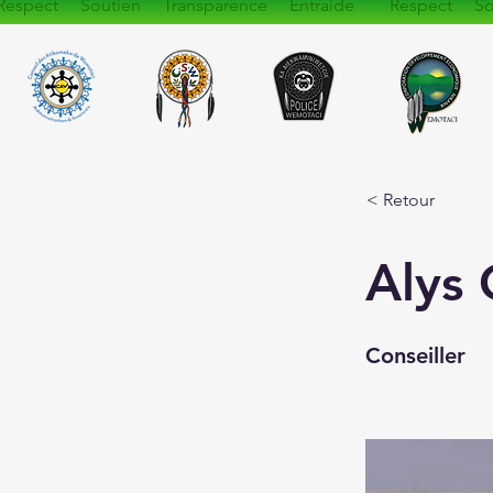
Respect Soutien Transparence Entraide Respect So
< Retour
Alys
Conseiller