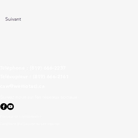
Suivant
Téléphone : (819) 666-2237
Télécopieur : (819) 666-2161
caw@wemotaci.ca
Suivez nous sur les réseaux sociaux
Politique de confidentialité
Conditions d'utilisation du site Internet