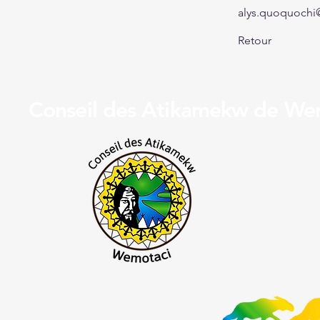
alys.quoquochi
Retour
Conseil des Atikamekw de We