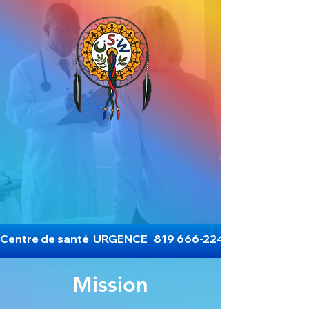
Nantokohowekamokw
Centre de Santé
Wemotaci
Centre de santé  URGENCE   819 666-2241           
Mission