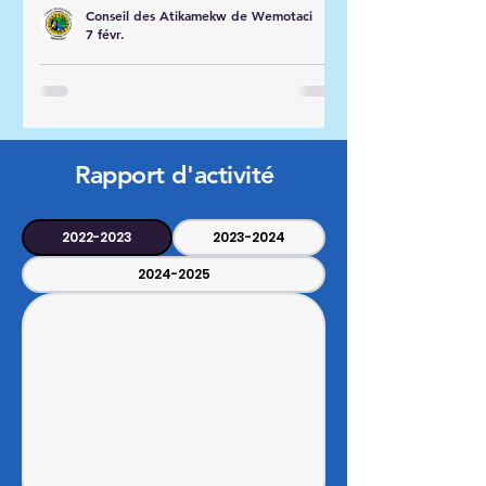
vendredi 6 février 2026 sur la page
Conseil des Atikamekw de Wemotaci
facebook officielle du Conseil des
7 févr.
Atikamekw de Wemotaci afin de
Avis public
bien connaît
Rapport d'activité
2022-2023
2023-2024
2024-2025