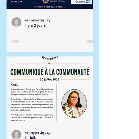
kennypetiquay
il y a 2 jours
Mise à jour - route 25 -
wemotaci
kennypetiquay
31 juil.