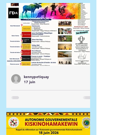
kennypetiquay
17 juin
Journée Nationale Des
Peuples Autochtones - 21
juin 2026