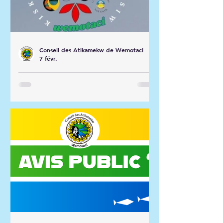
Conseil des Atikamekw de Wemotaci
7 févr.
Invitation
Kwei kaskina, Je devais tenir un fb
live ce midi pour annoncer les
prochaines activités concernant le
projet d'entente d'autonomie
gouvernementale Kiskinohamakewin
et de la constitution en éducation,
malheureusement je n'ai pas peut le
faire pour des raisons
professionnelles. Bonne nouvelle je
vais le reprendre, je vous invite donc
à vos brancher à 16h aujourd'hui