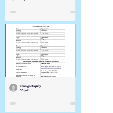
Communiqué CAW à la
Communauté
kennypetiquay
30 juil.
Formulaire Inscription -
Tournoi de Golf Wemotaci
2026