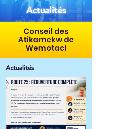
Actualités
Conseil des
Atikamekw de
Wemotaci
Actualités