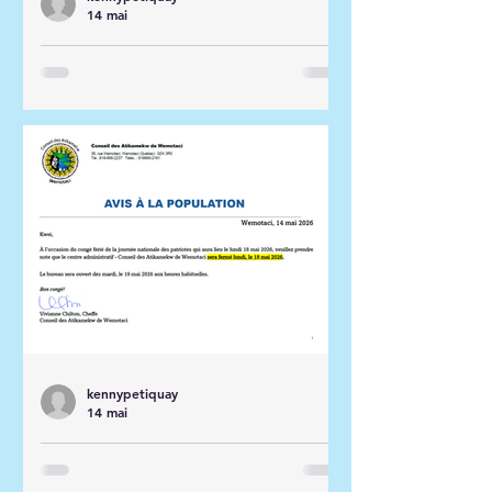
14 mai
Mémo Population -
journée nationale des
patriotes, 19 mai 2026
kennypetiquay
14 mai
Avis de fermeture du
centre administratif