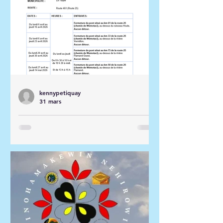
kennypetiquay
31 mars
Travaux de réparation de
structures (ponts) sur la
route 461 (route 25)