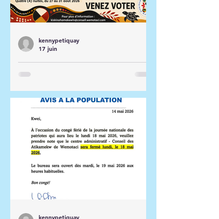
kennypetiquay
17 juin
Tirage au référendum
autonomie éducation - 18
juin 2026
kennypetiquay