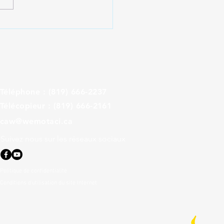
ulaire Inscription -
noi de Golf Wemotaci
6
Téléphone : (819) 666-2237
Télécopieur : (819) 666-2161
caw@wemotaci.ca
Suivez nous sur les réseaux sociaux
Politique de confidentialité
Conditions d'utilisation du site Internet