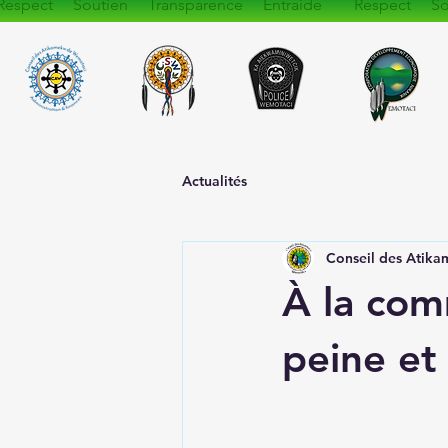
Respect Soutien Transparence Entraide Respect So
Actualités
Conseil des Atik
À la co
peine et 