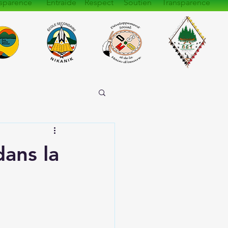
sparence Entraide Respect Soutien Transparence
ans la