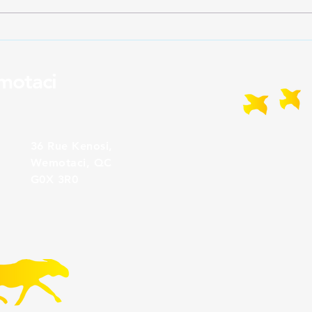
Communiqué CAW à la
Form
Communauté
Tour
202
motaci
36 Rue Kenosi,
Wemotaci, QC
G0X 3R0