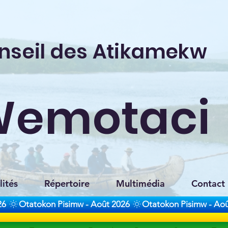
nseil des Atikamekw
Wemotaci
lités
Répertoire
Multimédia
Contact