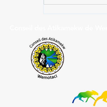
Mise à jour - route 25 -
wemotaci
Conseil des Atikamekw de We