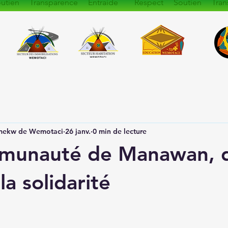
utien Transparence Entraide Respect Soutien Tran
amekw de Wemotaci
26 janv.
0 min de lecture
mmunauté de Manawan, d
la solidarité